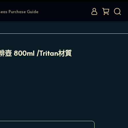
seas Purchase Guide
 800ml /Tritan材質