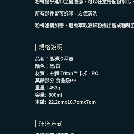
粉桶幾乎延伸至最底部，可以任意搭配粉水比
所有部件皆可拆卸，方便清洗
粉桶濾網加密，避免萃取液細粉透出造成咖啡
規格說明
品名：晶磚冷萃壺
顏色：黑/白
材質：主體-Tritan™卡扣 - PC
其餘部分-食品級PP
重量：453g
容量: 800ml
本體: 22.2cmx10.7cmx7cm
運送方式