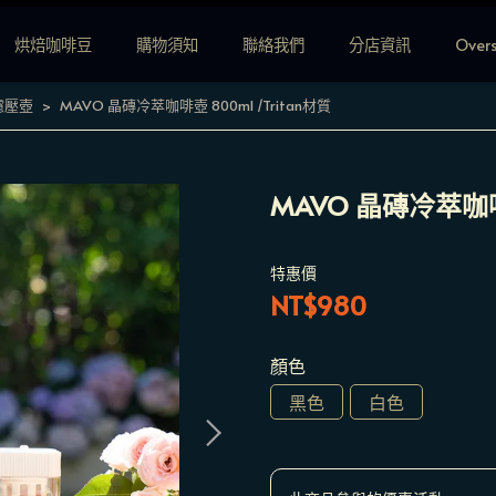
烘焙咖啡豆
購物須知
聯絡我們
分店資訊
Over
濾壓壺
MAVO 晶磚冷萃咖啡壺 800ml /Tritan材質
MAVO 晶磚冷萃咖啡壺
特惠價
NT$980
顏色
黑色
白色