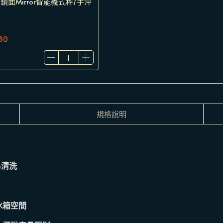
ion 鏡面Mirror智能義式秤/手沖
80
規格說明
易清洗
冰箱空間