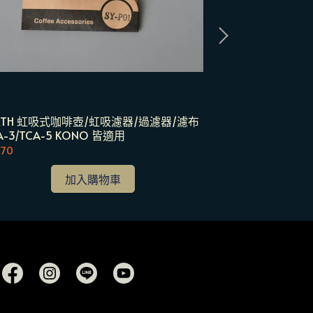
ARTH 虹吸式咖啡壺/虹吸濾器/過濾器/濾布
FELLOW AID
A-3/TCA-5 KONO 皆適用
贈義式電子秤)
$70
NT$12,980
加入購物車