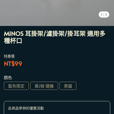
1
/
8
MINOS 耳掛架/濾掛架/掛耳架 適用多
種杯口
特惠價
NT$99
顏色
藍色限定
黃/綠 隨機
黑貓
此商品參與的優惠活動