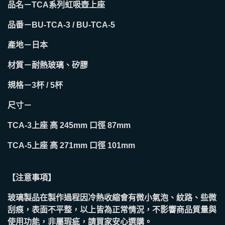
品名－TCA系列虹吸壺上座
品番－BU-TCA-3 / BU-TCA-5
產地－日本
材質－耐熱玻璃、矽膠
規格－3杯 / 5杯
尺寸－
TCA-3上座 高 245mm 口徑 87mm
TCA-5上座 高 271mm 口徑 101mm
【注意事項】
玻璃製品在製作過程因冷熱收縮會有微小氣泡、紋路、些微
刮痕，表面不平整，以上皆為正常情況，不影響商品質量與
使用功能，非屬瑕疵，請買家安心選購。