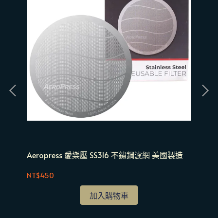
 濾
Aeropress 愛樂壓 SS316 不鏽鋼濾網 美國製造
ANKOMN Turn-
明
NT$450
NT
加入購物車