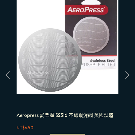
 濾
Aeropress 愛樂壓 SS316 不鏽鋼濾網 美國製造
ANKOMN Turn-
明
NT$450
NT